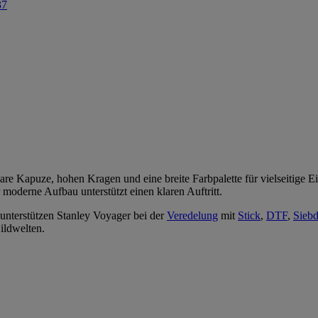
re Kapuze, hohen Kragen und eine breite Farbpalette für vielseitige Ei
r moderne Aufbau unterstützt einen klaren Auftritt.
unterstützen Stanley Voyager bei der
Veredelung
mit
Stick
,
DTF
,
Sieb
Bildwelten.