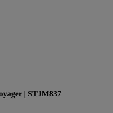
oyager
| STJM837