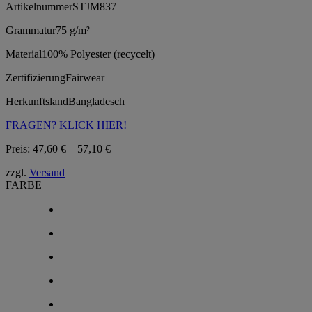
Artikelnummer
STJM837
Grammatur
75 g/m²
Material
100% Polyester (recycelt)
Zertifizierung
Fairwear
Herkunftsland
Bangladesch
FRAGEN? KLICK HIER!
Preisspanne:
Preis:
47,60
€
–
57,10
€
47,60 €
zzgl.
Versand
bis
FARBE
57,10 €