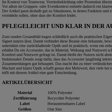
Im Kontext von Teamwear, Vereinsbekleidung oder Promotion überzeug
Vor allem im Gruppen- oder Eventkontext entsteht dadurch ein klarere
Der Artikel passt deshalb gut zu Situationen, in denen Funktion und
vermitteln sollen, ohne dass der Komfort leidet.
PFLEGELEICHT UND KLAR IN DER A
Zum runden Gesamtbild tragen schließlich auch die praktischen Eigensc
Signet nutzen lässt. Damit verbindet diese Beanie eine bekannte, be
unterstützt eine zurückhaltende Optik und ist praktisch, wenn ein red
erhältst Du ein Accessoire, das in Material, Wirkung und Nutzwert s
Komfort und Nutzwert gefragt ist. Damit bleibt der Nutzen nicht abs
funktionalen Details sorgt dafür, dass das Accessoire langfristig inter
Zusammenhängen gut behauptet. Das macht ihn zu einer verlässliche
Machart und klarer Optik schafft genau den Mehrwert, den viele bei 
trifft mit diesem Artikel eine gute Entscheidung.
ARTIKELÜBERSICHT
Material
100% Polyester
Zertifizierung
Recycelter Polyester
Label
Heraustrennbares Label
Größen
One Size