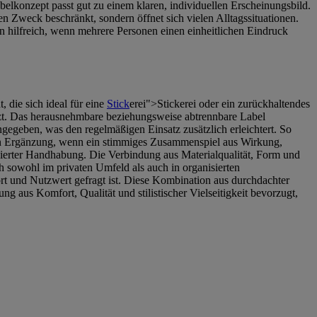
lkonzept passt gut zu einem klaren, individuellen Erscheinungsbild.
n Zweck beschränkt, sondern öffnet sich vielen Alltagssituationen.
n hilfreich, wenn mehrere Personen einen einheitlichen Eindruck
 die sich ideal für eine
Stick
erei">Stickerei oder ein zurückhaltendes
etzt. Das herausnehmbare beziehungsweise abtrennbare Label
angegeben, was den regelmäßigen Einsatz zusätzlich erleichtert. So
ichen Ergänzung, wenn ein stimmiges Zusammenspiel aus Wirkung,
izierter Handhabung. Die Verbindung aus Materialqualität, Form und
ich sowohl im privaten Umfeld als auch in organisierten
 und Nutzwert gefragt ist. Diese Kombination aus durchdachter
aus Komfort, Qualität und stilistischer Vielseitigkeit bevorzugt,