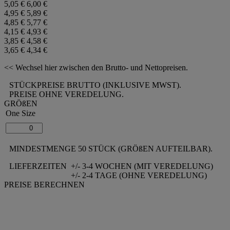
5,05 €
6,00 €
4,95 €
5,89 €
4,85 €
5,77 €
4,15 €
4,93 €
3,85 €
4,58 €
3,65 €
4,34 €
<< Wechsel hier zwischen den Brutto- und Nettopreisen.
STÜCKPREISE BRUTTO (INKLUSIVE MWST).
PREISE OHNE VEREDELUNG.
GRÖßEN
One Size
MINDESTMENGE 50 STÜCK (GRÖßEN AUFTEILBAR).
LIEFERZEITEN
+/- 3-4 WOCHEN (MIT VEREDELUNG)
+/- 2-4 TAGE (OHNE VEREDELUNG)
PREISE BERECHNEN