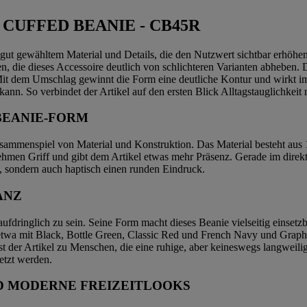
CUFFED BEANIE - CB45R
ut gewähltem Material und Details, die den Nutzwert sichtbar erhöhen. 
die dieses Accessoire deutlich von schlichteren Varianten abheben. Di
. Mit dem Umschlag gewinnt die Form eine deutliche Kontur und wirkt im 
kann. So verbindet der Artikel auf den ersten Blick Alltagstauglichkeit
BEANIE-FORM
sammenspiel von Material und Konstruktion. Das Material besteht aus 10
hmen Griff und gibt dem Artikel etwas mehr Präsenz. Gerade im direkt
, sondern auch haptisch einen runden Eindruck.
ANZ
ringlich zu sein. Seine Form macht dieses Beanie vielseitig einsetzbar
, etwa mit Black, Bottle Green, Classic Red und French Navy und Graphit
asst der Artikel zu Menschen, die eine ruhige, aber keineswegs langwe
etzt werden.
ND MODERNE FREIZEITLOOKS