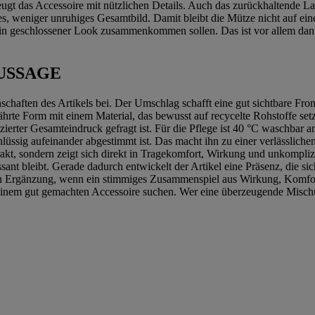
t das Accessoire mit nützlichen Details. Auch das zurückhaltende Labe
s, weniger unruhiges Gesamtbild. Damit bleibt die Mütze nicht auf eine
 ein geschlossener Look zusammenkommen sollen. Das ist vor allem dan
USSAGE
haften des Artikels bei. Der Umschlag schafft eine gut sichtbare Front,
währte Form mit einem Material, das bewusst auf recycelte Rohstoffe s
uzierter Gesamteindruck gefragt ist. Für die Pflege ist 40 °C waschbar 
chlüssig aufeinander abgestimmt ist. Das macht ihn zu einer verlässl
trakt, sondern zeigt sich direkt in Tragekomfort, Wirkung und unkompl
essant bleibt. Gerade dadurch entwickelt der Artikel eine Präsenz, die s
n Ergänzung, wenn ein stimmiges Zusammenspiel aus Wirkung, Komfort
einem gut gemachten Accessoire suchen. Wer eine überzeugende Mischung 