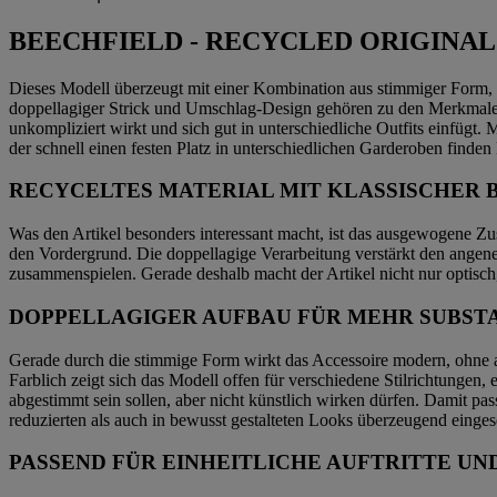
BEECHFIELD - RECYCLED ORIGINAL 
Dieses Modell überzeugt mit einer Kombination aus stimmiger Form, g
doppellagiger Strick und Umschlag-Design gehören zu den Merkmalen, 
unkompliziert wirkt und sich gut in unterschiedliche Outfits einfügt
der schnell einen festen Platz in unterschiedlichen Garderoben finden 
RECYCELTES MATERIAL MIT KLASSISCHER 
Was den Artikel besonders interessant macht, ist das ausgewogene Zu
den Vordergrund. Die doppellagige Verarbeitung verstärkt den angene
zusammenspielen. Gerade deshalb macht der Artikel nicht nur optisch
DOPPELLAGIGER AUFBAU FÜR MEHR SUBST
Gerade durch die stimmige Form wirkt das Accessoire modern, ohne aufd
Farblich zeigt sich das Modell offen für verschiedene Stilrichtungen
abgestimmt sein sollen, aber nicht künstlich wirken dürfen. Damit p
reduzierten als auch in bewusst gestalteten Looks überzeugend einges
PASSEND FÜR EINHEITLICHE AUFTRITTE U