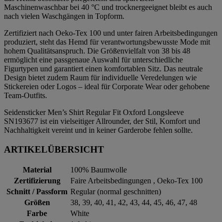
Maschinenwaschbar bei 40 °C und trocknergeeignet bleibt es auch
nach vielen Waschgängen in Topform.
Zertifiziert nach Oeko-Tex 100 und unter fairen Arbeitsbedingungen
produziert, steht das Hemd für verantwortungsbewusste Mode mit
hohem Qualitätsanspruch. Die Größenvielfalt von 38 bis 48
ermöglicht eine passgenaue Auswahl für unterschiedliche
Figurtypen und garantiert einen komfortablen Sitz. Das neutrale
Design bietet zudem Raum für individuelle Veredelungen wie
Stickereien oder Logos – ideal für Corporate Wear oder gehobene
Team-Outfits.
Seidensticker Men’s Shirt Regular Fit Oxford Longsleeve
SN193677 ist ein vielseitiger Allrounder, der Stil, Komfort und
Nachhaltigkeit vereint und in keiner Garderobe fehlen sollte.
ARTIKELÜBERSICHT
Material
100% Baumwolle
Zertifizierung
Faire Arbeitsbedingungen , Oeko-Tex 100
Schnitt / Passform
Regular (normal geschnitten)
Größen
38, 39, 40, 41, 42, 43, 44, 45, 46, 47, 48
Farbe
White