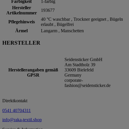
Farbigkeit
1-farbig
Hersteller
193677
Artikelnummer
40 °C waschbar , Trockner geeignet , Bügeln
Pflegehinweis
erlaubt , Bügelfrei
Ärmel
Langarm , Manschetten
HERSTELLER
Seidensticker GmbH
Am Stadtholz 39
Herstellerangaben gemäß
33609 Bielefeld
GPSR
Germany
corporate-
fashion@seidensticker.de
Direktkontakt
0541 40704311
info@raka-textil.shop