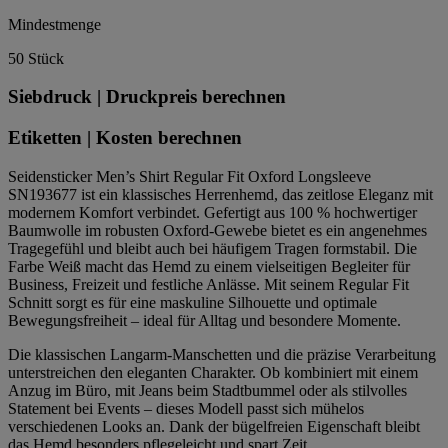
Mindestmenge
50 Stück
Siebdruck | Druckpreis berechnen
Etiketten | Kosten berechnen
Seidensticker Men’s Shirt Regular Fit Oxford Longsleeve
SN193677 ist ein klassisches Herrenhemd, das zeitlose Eleganz mit
modernem Komfort verbindet. Gefertigt aus 100 % hochwertiger
Baumwolle im robusten Oxford-Gewebe bietet es ein angenehmes
Tragegefühl und bleibt auch bei häufigem Tragen formstabil. Die
Farbe Weiß macht das Hemd zu einem vielseitigen Begleiter für
Business, Freizeit und festliche Anlässe. Mit seinem Regular Fit
Schnitt sorgt es für eine maskuline Silhouette und optimale
Bewegungsfreiheit – ideal für Alltag und besondere Momente.
Die klassischen Langarm-Manschetten und die präzise Verarbeitung
unterstreichen den eleganten Charakter. Ob kombiniert mit einem
Anzug im Büro, mit Jeans beim Stadtbummel oder als stilvolles
Statement bei Events – dieses Modell passt sich mühelos
verschiedenen Looks an. Dank der bügelfreien Eigenschaft bleibt
das Hemd besonders pflegeleicht und spart Zeit.