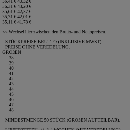
36,41 €
43,32 €
36,31 €
43,20 €
35,61 €
42,37 €
35,31 €
42,01 €
35,11 €
41,78 €
<< Wechsel hier zwischen den Brutto- und Nettopreisen.
STÜCKPREISE BRUTTO (INKLUSIVE MWST).
PREISE OHNE VEREDELUNG.
GRÖßEN
38
39
40
41
42
43
44
45
46
47
48
MINDESTMENGE 50 STÜCK (GRÖßEN AUFTEILBAR).
LIEFERZEITEN
+/- 3-4 WOCHEN (MIT VEREDELUNG)