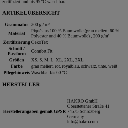
zertifiziert und bis 95 °C waschbar.
ARTIKELÜBERSICHT
Grammatur
200 g / m²
Piqué aus 100 % Baumwolle (grau meliert: 60 %
Material
Polyester und 40 % Baumwolle) , 200 g/m²
Zertifizierung
OekoTex
Schnitt /
Comfort Fit
Passform
Größen
XS, S, M, L, XL, 2XL, 3XL
Farbe
grau meliert, rot, royalblau, schwarz, tinte, weiß
Pflegehinweis
Waschbar bis 60 °C
HERSTELLER
HAKRO GmbH
Oberstettener Straße 41
Herstellerangaben gemäß GPSR
74575 Schrozberg
Germany
info@hakro.com