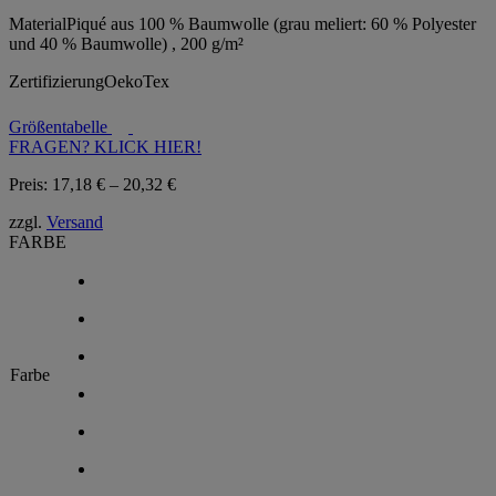
Material
Piqué aus 100 % Baumwolle (grau meliert: 60 % Polyester
und 40 % Baumwolle) , 200 g/m²
Zertifizierung
OekoTex
Größentabelle
FRAGEN? KLICK HIER!
Preisspanne:
Preis:
17,18
€
–
20,32
€
17,18 €
zzgl.
Versand
bis
FARBE
20,32 €
Farbe