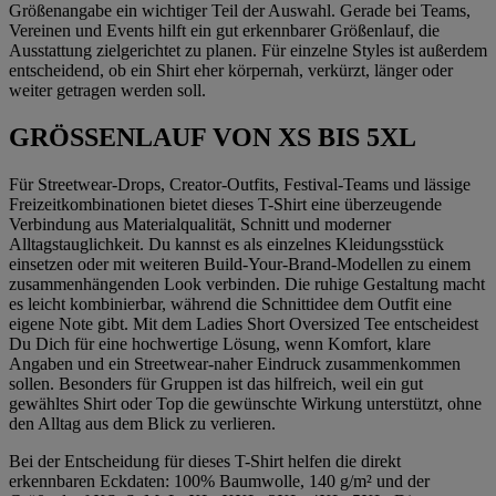
Größenangabe ein wichtiger Teil der Auswahl. Gerade bei Teams,
Vereinen und Events hilft ein gut erkennbarer Größenlauf, die
Ausstattung zielgerichtet zu planen. Für einzelne Styles ist außerdem
entscheidend, ob ein Shirt eher körpernah, verkürzt, länger oder
weiter getragen werden soll.
GRÖSSENLAUF VON XS BIS 5XL
Für Streetwear-Drops, Creator-Outfits, Festival-Teams und lässige
Freizeitkombinationen bietet dieses T-Shirt eine überzeugende
Verbindung aus Materialqualität, Schnitt und moderner
Alltagstauglichkeit. Du kannst es als einzelnes Kleidungsstück
einsetzen oder mit weiteren Build-Your-Brand-Modellen zu einem
zusammenhängenden Look verbinden. Die ruhige Gestaltung macht
es leicht kombinierbar, während die Schnittidee dem Outfit eine
eigene Note gibt. Mit dem Ladies Short Oversized Tee entscheidest
Du Dich für eine hochwertige Lösung, wenn Komfort, klare
Angaben und ein Streetwear-naher Eindruck zusammenkommen
sollen. Besonders für Gruppen ist das hilfreich, weil ein gut
gewähltes Shirt oder Top die gewünschte Wirkung unterstützt, ohne
den Alltag aus dem Blick zu verlieren.
Bei der Entscheidung für dieses T-Shirt helfen die direkt
erkennbaren Eckdaten: 100% Baumwolle, 140 g/m² und der