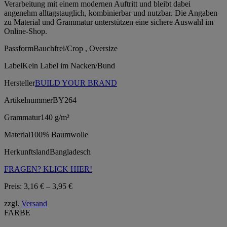
Verarbeitung mit einem modernen Auftritt und bleibt dabei
angenehm alltagstauglich, kombinierbar und nutzbar. Die Angaben
zu Material und Grammatur unterstützen eine sichere Auswahl im
Online-Shop.
Passform
Bauchfrei/Crop , Oversize
Label
Kein Label im Nacken/Bund
Hersteller
BUILD YOUR BRAND
Artikelnummer
BY264
Grammatur
140 g/m²
Material
100% Baumwolle
Herkunftsland
Bangladesch
FRAGEN? KLICK HIER!
Preisspanne:
Preis:
3,16
€
–
3,95
€
3,16 €
zzgl.
Versand
bis
FARBE
3,95 €