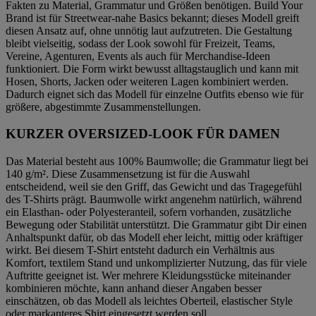
Fakten zu Material, Grammatur und Größen benötigen. Build Your
Brand ist für Streetwear-nahe Basics bekannt; dieses Modell greift
diesen Ansatz auf, ohne unnötig laut aufzutreten. Die Gestaltung
bleibt vielseitig, sodass der Look sowohl für Freizeit, Teams,
Vereine, Agenturen, Events als auch für Merchandise-Ideen
funktioniert. Die Form wirkt bewusst alltagstauglich und kann mit
Hosen, Shorts, Jacken oder weiteren Lagen kombiniert werden.
Dadurch eignet sich das Modell für einzelne Outfits ebenso wie für
größere, abgestimmte Zusammenstellungen.
KURZER OVERSIZED-LOOK FÜR DAMEN
Das Material besteht aus 100% Baumwolle; die Grammatur liegt bei
140 g/m². Diese Zusammensetzung ist für die Auswahl
entscheidend, weil sie den Griff, das Gewicht und das Tragegefühl
des T-Shirts prägt. Baumwolle wirkt angenehm natürlich, während
ein Elasthan- oder Polyesteranteil, sofern vorhanden, zusätzliche
Bewegung oder Stabilität unterstützt. Die Grammatur gibt Dir einen
Anhaltspunkt dafür, ob das Modell eher leicht, mittig oder kräftiger
wirkt. Bei diesem T-Shirt entsteht dadurch ein Verhältnis aus
Komfort, textilem Stand und unkomplizierter Nutzung, das für viele
Auftritte geeignet ist. Wer mehrere Kleidungsstücke miteinander
kombinieren möchte, kann anhand dieser Angaben besser
einschätzen, ob das Modell als leichtes Oberteil, elastischer Style
oder markanteres Shirt eingesetzt werden soll.