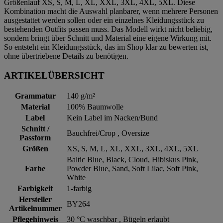
Größenlauf XS, S, M, L, XL, XXL, 3XL, 4XL, 5XL. Diese
Kombination macht die Auswahl planbarer, wenn mehrere Personen
ausgestattet werden sollen oder ein einzelnes Kleidungsstück zu
bestehenden Outfits passen muss. Das Modell wirkt nicht beliebig,
sondern bringt über Schnitt und Material eine eigene Wirkung mit.
So entsteht ein Kleidungsstück, das im Shop klar zu bewerten ist,
ohne übertriebene Details zu benötigen.
ARTIKELÜBERSICHT
Grammatur
140 g/m²
Material
100% Baumwolle
Label
Kein Label im Nacken/Bund
Schnitt /
Bauchfrei/Crop , Oversize
Passform
Größen
XS, S, M, L, XL, XXL, 3XL, 4XL, 5XL
Baltic Blue, Black, Cloud, Hibiskus Pink,
Farbe
Powder Blue, Sand, Soft Lilac, Soft Pink,
White
Farbigkeit
1-farbig
Hersteller
BY264
Artikelnummer
Pflegehinweis
30 °C waschbar , Bügeln erlaubt