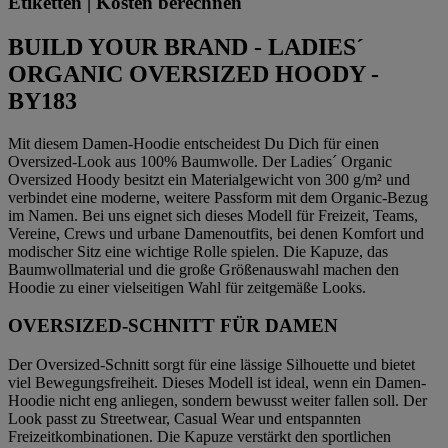
Etiketten | Kosten berechnen
BUILD YOUR BRAND - LADIES´
ORGANIC OVERSIZED HOODY -
BY183
Mit diesem Damen-Hoodie entscheidest Du Dich für einen
Oversized-Look aus 100% Baumwolle. Der Ladies´ Organic
Oversized Hoody besitzt ein Materialgewicht von 300 g/m² und
verbindet eine moderne, weitere Passform mit dem Organic-Bezug
im Namen. Bei uns eignet sich dieses Modell für Freizeit, Teams,
Vereine, Crews und urbane Damenoutfits, bei denen Komfort und
modischer Sitz eine wichtige Rolle spielen. Die Kapuze, das
Baumwollmaterial und die große Größenauswahl machen den
Hoodie zu einer vielseitigen Wahl für zeitgemäße Looks.
OVERSIZED-SCHNITT FÜR DAMEN
Der Oversized-Schnitt sorgt für eine lässige Silhouette und bietet
viel Bewegungsfreiheit. Dieses Modell ist ideal, wenn ein Damen-
Hoodie nicht eng anliegen, sondern bewusst weiter fallen soll. Der
Look passt zu Streetwear, Casual Wear und entspannten
Freizeitkombinationen. Die Kapuze verstärkt den sportlichen