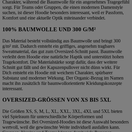
Charakter, während die Baumwolle für ein angenehmes Tragegefühl
sorgt. Für Teams oder Gruppen, die einen modernen Damenstyle
suchen, ist dieser Hoodie besonders interessant, weil er Passform,
Komfort und eine aktuelle Optik miteinander verbindet.
100% BAUMWOLLE UND 300 G/M²
Das Material besteht vollständig aus Baumwolle und bringt 300
g/m² mit. Dadurch entsteht ein griffiges, angenehm tragbares
Sweatmaterial, das gut zum Oversized-Schnitt passt. Baumwolle
verleiht dem Hoodie eine natürliche Haptik und unterstützt hohen
Tragekomfort. Die Materialstärke sorgt dafür, dass der weitere
Schnitt gut fällt und der Kapuzenpullover nicht dünn wirkt. Für
Dich entsteht ein Hoodie mit weichem Charakter, spürbarer
Substanz und moderner Wirkung. Der Organic-Bezug im Namen
macht ihn zusätzlich für baumwollorientierte Kleidungskonzepte
interessant.
OVERSIZED-GRÖSSEN VON XS BIS 5XL
Die Größen XS, S, M, L, XL, XXL, 3XL, 4XL und 5XL bieten
viel Spielraum für unterschiedliche Körperformen und
Tragewünsche. Bei Oversized-Hoodies ist diese Auswahl besonders
wertvoll, weil die gewünschte Weite individuell ausfallen kann.