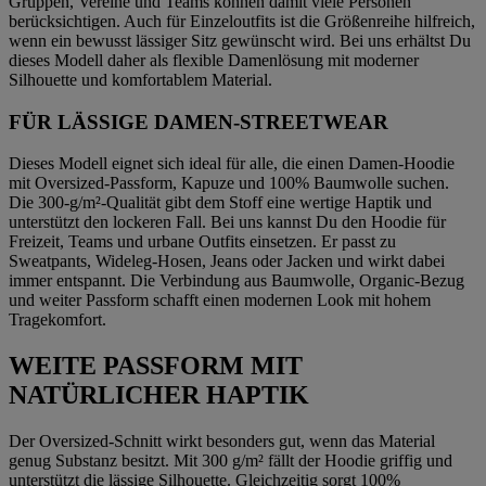
Gruppen, Vereine und Teams können damit viele Personen
berücksichtigen. Auch für Einzeloutfits ist die Größenreihe hilfreich,
wenn ein bewusst lässiger Sitz gewünscht wird. Bei uns erhältst Du
dieses Modell daher als flexible Damenlösung mit moderner
Silhouette und komfortablem Material.
FÜR LÄSSIGE DAMEN-STREETWEAR
Dieses Modell eignet sich ideal für alle, die einen Damen-Hoodie
mit Oversized-Passform, Kapuze und 100% Baumwolle suchen.
Die 300-g/m²-Qualität gibt dem Stoff eine wertige Haptik und
unterstützt den lockeren Fall. Bei uns kannst Du den Hoodie für
Freizeit, Teams und urbane Outfits einsetzen. Er passt zu
Sweatpants, Wideleg-Hosen, Jeans oder Jacken und wirkt dabei
immer entspannt. Die Verbindung aus Baumwolle, Organic-Bezug
und weiter Passform schafft einen modernen Look mit hohem
Tragekomfort.
WEITE PASSFORM MIT
NATÜRLICHER HAPTIK
Der Oversized-Schnitt wirkt besonders gut, wenn das Material
genug Substanz besitzt. Mit 300 g/m² fällt der Hoodie griffig und
unterstützt die lässige Silhouette. Gleichzeitig sorgt 100%