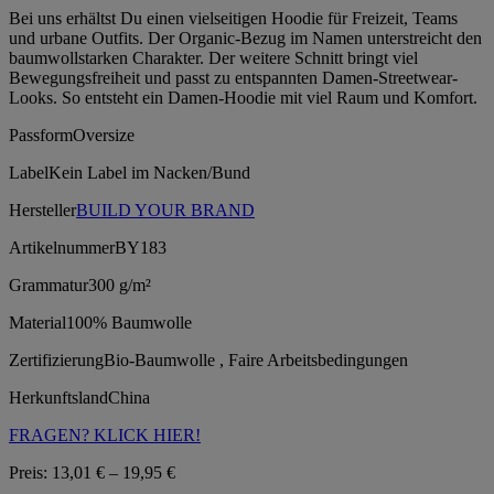
Bei uns erhältst Du einen vielseitigen Hoodie für Freizeit, Teams
und urbane Outfits. Der Organic-Bezug im Namen unterstreicht den
baumwollstarken Charakter. Der weitere Schnitt bringt viel
Bewegungsfreiheit und passt zu entspannten Damen-Streetwear-
Looks. So entsteht ein Damen-Hoodie mit viel Raum und Komfort.
Passform
Oversize
Label
Kein Label im Nacken/Bund
Hersteller
BUILD YOUR BRAND
Artikelnummer
BY183
Grammatur
300 g/m²
Material
100% Baumwolle
Zertifizierung
Bio-Baumwolle , Faire Arbeitsbedingungen
Herkunftsland
China
FRAGEN? KLICK HIER!
Preisspanne:
Preis:
13,01
€
–
19,95
€
13,01 €