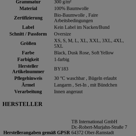
Grammatur
300 g/m²
Material
100% Baumwolle
Bio-Baumwolle , Faire
Zertifizierung
Arbeitsbedingungen
Label
Kein Label im Nacken/Bund
Schnitt / Passform
Oversize
XS, S, M, L, XL, XXL, 3XL, 4XL,
Größen
5XL
Farbe
Black, Dusk Rose, Soft Yellow
Farbigkeit
1-farbig
Hersteller
BY183
Artikelnummer
Pflegehinweis
30 °C waschbar , Bügeln erlaubt
Ärmel
Langarm , Set-In , mit Bündchen
Verarbeitung
Innen angeraut
HERSTELLER
TB International GmbH
Dr.-Robert-Murjahn-Straße 7
Herstellerangaben gemäß GPSR
64372 Ober-Ramstadt