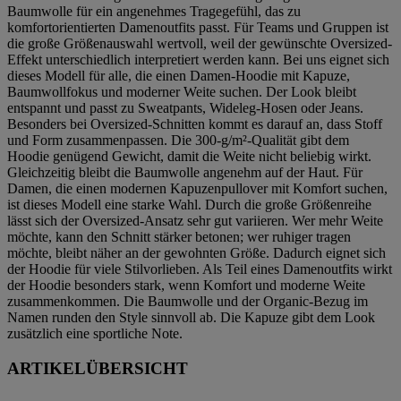
Baumwolle für ein angenehmes Tragegefühl, das zu
komfortorientierten Damenoutfits passt. Für Teams und Gruppen ist
die große Größenauswahl wertvoll, weil der gewünschte Oversized-
Effekt unterschiedlich interpretiert werden kann. Bei uns eignet sich
dieses Modell für alle, die einen Damen-Hoodie mit Kapuze,
Baumwollfokus und moderner Weite suchen. Der Look bleibt
entspannt und passt zu Sweatpants, Wideleg-Hosen oder Jeans.
Besonders bei Oversized-Schnitten kommt es darauf an, dass Stoff
und Form zusammenpassen. Die 300-g/m²-Qualität gibt dem
Hoodie genügend Gewicht, damit die Weite nicht beliebig wirkt.
Gleichzeitig bleibt die Baumwolle angenehm auf der Haut. Für
Damen, die einen modernen Kapuzenpullover mit Komfort suchen,
ist dieses Modell eine starke Wahl. Durch die große Größenreihe
lässt sich der Oversized-Ansatz sehr gut variieren. Wer mehr Weite
möchte, kann den Schnitt stärker betonen; wer ruhiger tragen
möchte, bleibt näher an der gewohnten Größe. Dadurch eignet sich
der Hoodie für viele Stilvorlieben. Als Teil eines Damenoutfits wirkt
der Hoodie besonders stark, wenn Komfort und moderne Weite
zusammenkommen. Die Baumwolle und der Organic-Bezug im
Namen runden den Style sinnvoll ab. Die Kapuze gibt dem Look
zusätzlich eine sportliche Note.
ARTIKELÜBERSICHT