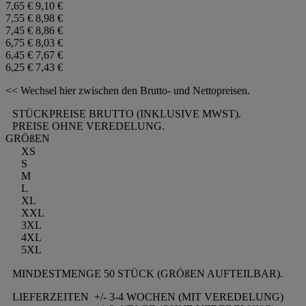
7,65 €
9,10 €
7,55 €
8,98 €
7,45 €
8,86 €
6,75 €
8,03 €
6,45 €
7,67 €
6,25 €
7,43 €
<< Wechsel hier zwischen den Brutto- und Nettopreisen.
STÜCKPREISE BRUTTO (INKLUSIVE MWST).
PREISE OHNE VEREDELUNG.
GRÖßEN
XS
S
M
L
XL
XXL
3XL
4XL
5XL
MINDESTMENGE 50 STÜCK (GRÖßEN AUFTEILBAR).
LIEFERZEITEN
+/- 3-4 WOCHEN (MIT VEREDELUNG)