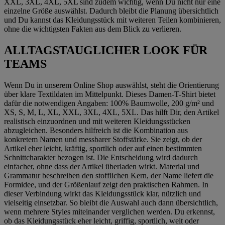
XXL, 3XL, 4XL, 5XL sind zudem wichtig, wenn Du nicht nur eine
einzelne Größe auswählst. Dadurch bleibt die Planung übersichtlich
und Du kannst das Kleidungsstück mit weiteren Teilen kombinieren,
ohne die wichtigsten Fakten aus dem Blick zu verlieren.
ALLTAGSTAUGLICHER LOOK FÜR
TEAMS
Wenn Du in unserem Online Shop auswählst, steht die Orientierung
über klare Textildaten im Mittelpunkt. Dieses Damen-T-Shirt bietet
dafür die notwendigen Angaben: 100% Baumwolle, 200 g/m² und
XS, S, M, L, XL, XXL, 3XL, 4XL, 5XL. Das hilft Dir, den Artikel
realistisch einzuordnen und mit weiteren Kleidungsstücken
abzugleichen. Besonders hilfreich ist die Kombination aus
konkretem Namen und messbarer Stoffstärke. Sie zeigt, ob der
Artikel eher leicht, kräftig, sportlich oder auf einen bestimmten
Schnittcharakter bezogen ist. Die Entscheidung wird dadurch
einfacher, ohne dass der Artikel überladen wirkt. Material und
Grammatur beschreiben den stofflichen Kern, der Name liefert die
Formidee, und der Größenlauf zeigt den praktischen Rahmen. In
dieser Verbindung wirkt das Kleidungsstück klar, nützlich und
vielseitig einsetzbar. So bleibt die Auswahl auch dann übersichtlich,
wenn mehrere Styles miteinander verglichen werden. Du erkennst,
ob das Kleidungsstück eher leicht, griffig, sportlich, weit oder