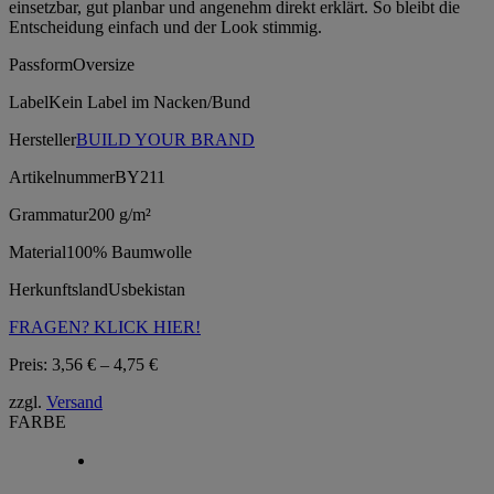
einsetzbar, gut planbar und angenehm direkt erklärt. So bleibt die
Entscheidung einfach und der Look stimmig.
Passform
Oversize
Label
Kein Label im Nacken/Bund
Hersteller
BUILD YOUR BRAND
Artikelnummer
BY211
Grammatur
200 g/m²
Material
100% Baumwolle
Herkunftsland
Usbekistan
FRAGEN? KLICK HIER!
Preisspanne:
Preis:
3,56
€
–
4,75
€
3,56 €
zzgl.
Versand
bis
FARBE
4,75 €