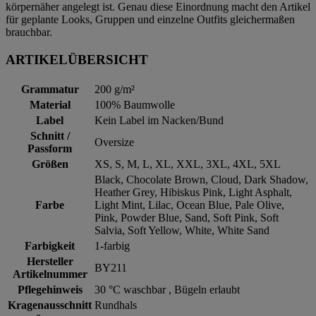
körpernäher angelegt ist. Genau diese Einordnung macht den Artikel
für geplante Looks, Gruppen und einzelne Outfits gleichermaßen
brauchbar.
ARTIKELÜBERSICHT
Grammatur
200 g/m²
Material
100% Baumwolle
Label
Kein Label im Nacken/Bund
Schnitt /
Oversize
Passform
Größen
XS, S, M, L, XL, XXL, 3XL, 4XL, 5XL
Black, Chocolate Brown, Cloud, Dark Shadow,
Heather Grey, Hibiskus Pink, Light Asphalt,
Farbe
Light Mint, Lilac, Ocean Blue, Pale Olive,
Pink, Powder Blue, Sand, Soft Pink, Soft
Salvia, Soft Yellow, White, White Sand
Farbigkeit
1-farbig
Hersteller
BY211
Artikelnummer
Pflegehinweis
30 °C waschbar , Bügeln erlaubt
Kragenausschnitt
Rundhals