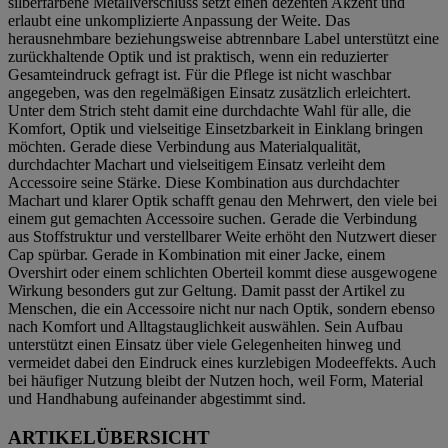
silberfarbene Metallverschluss setzt einen dezenten Akzent und
erlaubt eine unkomplizierte Anpassung der Weite. Das
herausnehmbare beziehungsweise abtrennbare Label unterstützt eine
zurückhaltende Optik und ist praktisch, wenn ein reduzierter
Gesamteindruck gefragt ist. Für die Pflege ist nicht waschbar
angegeben, was den regelmäßigen Einsatz zusätzlich erleichtert.
Unter dem Strich steht damit eine durchdachte Wahl für alle, die
Komfort, Optik und vielseitige Einsetzbarkeit in Einklang bringen
möchten. Gerade diese Verbindung aus Materialqualität,
durchdachter Machart und vielseitigem Einsatz verleiht dem
Accessoire seine Stärke. Diese Kombination aus durchdachter
Machart und klarer Optik schafft genau den Mehrwert, den viele bei
einem gut gemachten Accessoire suchen. Gerade die Verbindung
aus Stoffstruktur und verstellbarer Weite erhöht den Nutzwert dieser
Cap spürbar. Gerade in Kombination mit einer Jacke, einem
Overshirt oder einem schlichten Oberteil kommt diese ausgewogene
Wirkung besonders gut zur Geltung. Damit passt der Artikel zu
Menschen, die ein Accessoire nicht nur nach Optik, sondern ebenso
nach Komfort und Alltagstauglichkeit auswählen. Sein Aufbau
unterstützt einen Einsatz über viele Gelegenheiten hinweg und
vermeidet dabei den Eindruck eines kurzlebigen Modeeffekts. Auch
bei häufiger Nutzung bleibt der Nutzen hoch, weil Form, Material
und Handhabung aufeinander abgestimmt sind.
ARTIKELÜBERSICHT