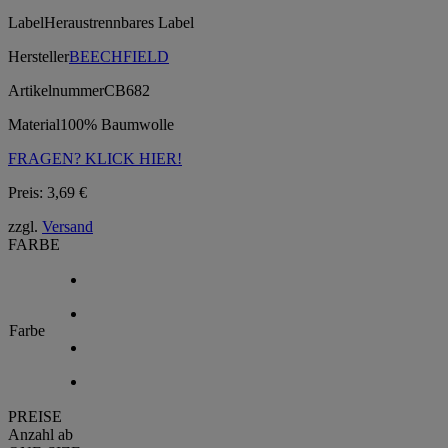
Label
Heraustrennbares Label
Hersteller
BEECHFIELD
Artikelnummer
CB682
Material
100% Baumwolle
FRAGEN? KLICK HIER!
Preis:
3,69
€
zzgl.
Versand
FARBE
Farbe
PREISE
Anzahl ab