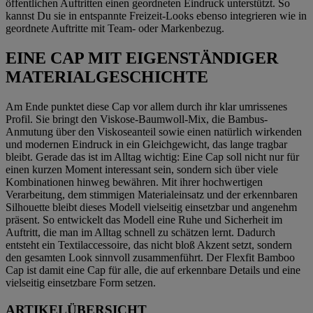
öffentlichen Auftritten einen geordneten Eindruck unterstützt. So
kannst Du sie in entspannte Freizeit-Looks ebenso integrieren wie in
geordnete Auftritte mit Team- oder Markenbezug.
EINE CAP MIT EIGENSTÄNDIGER
MATERIALGESCHICHTE
Am Ende punktet diese Cap vor allem durch ihr klar umrissenes
Profil. Sie bringt den Viskose-Baumwoll-Mix, die Bambus-
Anmutung über den Viskoseanteil sowie einen natürlich wirkenden
und modernen Eindruck in ein Gleichgewicht, das lange tragbar
bleibt. Gerade das ist im Alltag wichtig: Eine Cap soll nicht nur für
einen kurzen Moment interessant sein, sondern sich über viele
Kombinationen hinweg bewähren. Mit ihrer hochwertigen
Verarbeitung, dem stimmigen Materialeinsatz und der erkennbaren
Silhouette bleibt dieses Modell vielseitig einsetzbar und angenehm
präsent. So entwickelt das Modell eine Ruhe und Sicherheit im
Auftritt, die man im Alltag schnell zu schätzen lernt. Dadurch
entsteht ein Textilaccessoire, das nicht bloß Akzent setzt, sondern
den gesamten Look sinnvoll zusammenführt. Der Flexfit Bamboo
Cap ist damit eine Cap für alle, die auf erkennbare Details und eine
vielseitig einsetzbare Form setzen.
ARTIKELÜBERSICHT