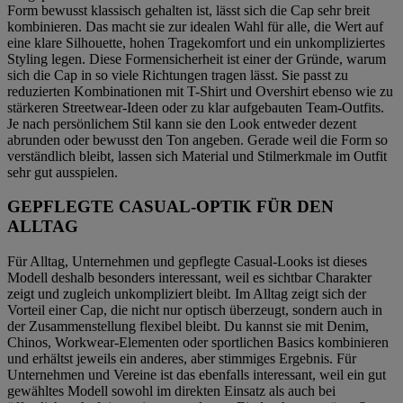
Form bewusst klassisch gehalten ist, lässt sich die Cap sehr breit
kombinieren. Das macht sie zur idealen Wahl für alle, die Wert auf
eine klare Silhouette, hohen Tragekomfort und ein unkompliziertes
Styling legen. Diese Formensicherheit ist einer der Gründe, warum
sich die Cap in so viele Richtungen tragen lässt. Sie passt zu
reduzierten Kombinationen mit T-Shirt und Overshirt ebenso wie zu
stärkeren Streetwear-Ideen oder zu klar aufgebauten Team-Outfits.
Je nach persönlichem Stil kann sie den Look entweder dezent
abrunden oder bewusst den Ton angeben. Gerade weil die Form so
verständlich bleibt, lassen sich Material und Stilmerkmale im Outfit
sehr gut ausspielen.
GEPFLEGTE CASUAL-OPTIK FÜR DEN
ALLTAG
Für Alltag, Unternehmen und gepflegte Casual-Looks ist dieses
Modell deshalb besonders interessant, weil es sichtbar Charakter
zeigt und zugleich unkompliziert bleibt. Im Alltag zeigt sich der
Vorteil einer Cap, die nicht nur optisch überzeugt, sondern auch in
der Zusammenstellung flexibel bleibt. Du kannst sie mit Denim,
Chinos, Workwear-Elementen oder sportlichen Basics kombinieren
und erhältst jeweils ein anderes, aber stimmiges Ergebnis. Für
Unternehmen und Vereine ist das ebenfalls interessant, weil ein gut
gewähltes Modell sowohl im direkten Einsatz als auch bei