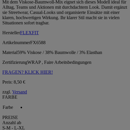
Mit dem Viskose-Baumwoll-Mix eignet sich dieses Modell ideal für
Alltag, Teams und Aktionen mit durchdachtem Look. Damit ergänzt
sie Streetwear, Casual-Looks und organisierte Einsätze mit einer
klaren, hochwertigen Wirkung. Ihr klarer Stil macht sie in vielen
Situationen sofort tragbar.
Hersteller
FLEXFIT
Artikelnummer
FX6588
Material
59% Viskose / 38% Baumwolle / 3% Elasthan
Zertifizierung
WRAP , Faire Arbeitsbedingungen
FRAGEN? KLICK HIER!
Preis:
8,50
€
zzgl.
Versand
FARBE
Farbe
PREISE
Anzahl ab
S-M - L-XL