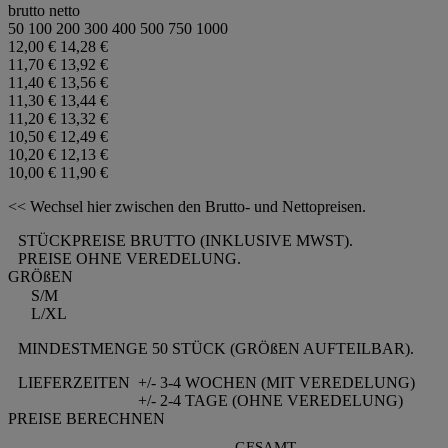
brutto
netto
50
100
200
300
400
500
750
1000
12,00 €
14,28 €
11,70 €
13,92 €
11,40 €
13,56 €
11,30 €
13,44 €
11,20 €
13,32 €
10,50 €
12,49 €
10,20 €
12,13 €
10,00 €
11,90 €
<< Wechsel hier zwischen den Brutto- und Nettopreisen.
STÜCKPREISE BRUTTO (INKLUSIVE MWST).
PREISE OHNE VEREDELUNG.
GRÖßEN
S/M
L/XL
MINDESTMENGE 50 STÜCK (GRÖßEN AUFTEILBAR).
LIEFERZEITEN
+/- 3-4 WOCHEN (MIT VEREDELUNG)
+/- 2-4 TAGE (OHNE VEREDELUNG)
PREISE BERECHNEN
GESAMT