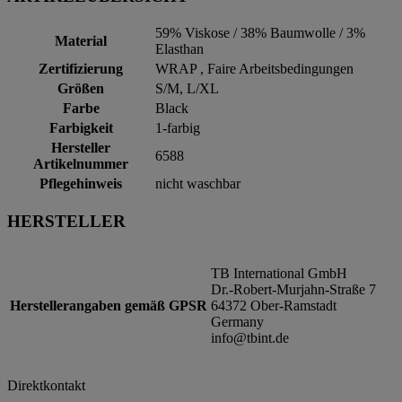
59% Viskose / 38% Baumwolle / 3%
Material
Elasthan
Zertifizierung
WRAP , Faire Arbeitsbedingungen
Größen
S/M, L/XL
Farbe
Black
Farbigkeit
1-farbig
Hersteller
6588
Artikelnummer
Pflegehinweis
nicht waschbar
HERSTELLER
TB International GmbH
Dr.-Robert-Murjahn-Straße 7
Herstellerangaben gemäß GPSR
64372 Ober-Ramstadt
Germany
info@tbint.de
Direktkontakt