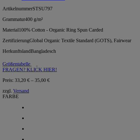
Artikelnummer
STSU797
Grammatur
400 g/m²
Material
100% Cotton - Organic Ring Spun Carded
Zertifizierung
Global Organic Textile Standard (GOTS), Fairwear
Herkunftsland
Bangladesch
Größentabelle
FRAGEN? KLICK HIER!
Preisspanne:
Preis:
33,20
€
–
35,00
€
33,20 €
zzgl.
Versand
bis
FARBE
35,00 €