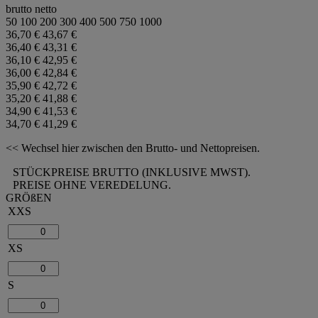
brutto
netto
50
100
200
300
400
500
750
1000
36,70 €
43,67 €
36,40 €
43,31 €
36,10 €
42,95 €
36,00 €
42,84 €
35,90 €
42,72 €
35,20 €
41,88 €
34,90 €
41,53 €
34,70 €
41,29 €
<< Wechsel hier zwischen den Brutto- und Nettopreisen.
STÜCKPREISE BRUTTO (INKLUSIVE MWST).
PREISE OHNE VEREDELUNG.
GRÖßEN
XXS
XS
S