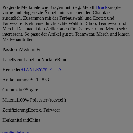
Prägende Merkmale wie Kragen mit Steg, Metall-
Druck
knöpfe
vorne und eingesetzte Ärmel unterstreichen den Charakter
zusätzlich. Zusammen mit der Farbauswahl und Ecotex und
Fairwear entsteht eine durchdachte Wahl für Shop, Teamwear und
Merch. Das macht den Artikel auch für Teamwear und Merch sehr
interessant. So passt der Artikel gut zu Teamwear, Merch und klaren
Markenauftritten.
Passform
Medium Fit
Label
Kein Label im Nacken/Bund
Hersteller
STANLEY/STELLA
Artikelnummer
STJU833
Grammatur
75 g/m²
Material
100% Polyester (recycelt)
Zertifizierung
Ecotex, Fairwear
Herkunftsland
China
Größentabelle