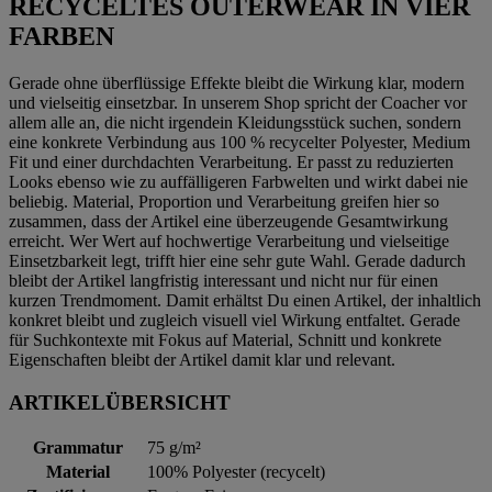
RECYCELTES OUTERWEAR IN VIER
FARBEN
Gerade ohne überflüssige Effekte bleibt die Wirkung klar, modern
und vielseitig einsetzbar. In unserem Shop spricht der Coacher vor
allem alle an, die nicht irgendein Kleidungsstück suchen, sondern
eine konkrete Verbindung aus 100 % recycelter Polyester, Medium
Fit und einer durchdachten Verarbeitung. Er passt zu reduzierten
Looks ebenso wie zu auffälligeren Farbwelten und wirkt dabei nie
beliebig. Material, Proportion und Verarbeitung greifen hier so
zusammen, dass der Artikel eine überzeugende Gesamtwirkung
erreicht. Wer Wert auf hochwertige Verarbeitung und vielseitige
Einsetzbarkeit legt, trifft hier eine sehr gute Wahl. Gerade dadurch
bleibt der Artikel langfristig interessant und nicht nur für einen
kurzen Trendmoment. Damit erhältst Du einen Artikel, der inhaltlich
konkret bleibt und zugleich visuell viel Wirkung entfaltet. Gerade
für Suchkontexte mit Fokus auf Material, Schnitt und konkrete
Eigenschaften bleibt der Artikel damit klar und relevant.
ARTIKELÜBERSICHT
Grammatur
75 g/m²
Material
100% Polyester (recycelt)