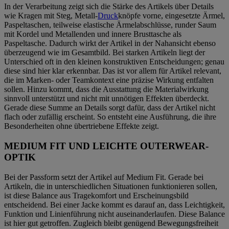
In der Verarbeitung zeigt sich die Stärke des Artikels über Details
wie Kragen mit Steg, Metall-
Druck
knöpfe vorne, eingesetzte Ärmel,
Paspeltaschen, teilweise elastische Ärmelabschlüsse, runder Saum
mit Kordel und Metallenden und innere Brusttasche als
Paspeltasche. Dadurch wirkt der Artikel in der Nahansicht ebenso
überzeugend wie im Gesamtbild. Bei starken Artikeln liegt der
Unterschied oft in den kleinen konstruktiven Entscheidungen; genau
diese sind hier klar erkennbar. Das ist vor allem für Artikel relevant,
die im Marken- oder Teamkontext eine präzise Wirkung entfalten
sollen. Hinzu kommt, dass die Ausstattung die Materialwirkung
sinnvoll unterstützt und nicht mit unnötigen Effekten überdeckt.
Gerade diese Summe an Details sorgt dafür, dass der Artikel nicht
flach oder zufällig erscheint. So entsteht eine Ausführung, die ihre
Besonderheiten ohne übertriebene Effekte zeigt.
MEDIUM FIT UND LEICHTE OUTERWEAR-
OPTIK
Bei der Passform setzt der Artikel auf Medium Fit. Gerade bei
Artikeln, die in unterschiedlichen Situationen funktionieren sollen,
ist diese Balance aus Tragekomfort und Erscheinungsbild
entscheidend. Bei einer Jacke kommt es darauf an, dass Leichtigkeit,
Funktion und Linienführung nicht auseinanderlaufen. Diese Balance
ist hier gut getroffen. Zugleich bleibt genügend Bewegungsfreiheit