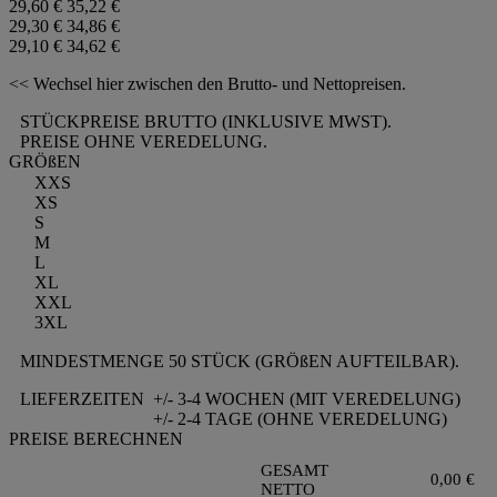
29,60 €
35,22 €
29,30 €
34,86 €
29,10 €
34,62 €
<< Wechsel hier zwischen den Brutto- und Nettopreisen.
STÜCKPREISE BRUTTO (INKLUSIVE MWST).
PREISE OHNE VEREDELUNG.
GRÖßEN
XXS
XS
S
M
L
XL
XXL
3XL
MINDESTMENGE 50 STÜCK (GRÖßEN AUFTEILBAR).
LIEFERZEITEN
+/- 3-4 WOCHEN (MIT VEREDELUNG)
+/- 2-4 TAGE (OHNE VEREDELUNG)
PREISE BERECHNEN
GESAMT
0,00
€
NETTO