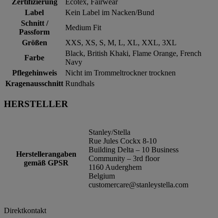
Zertifizierung
Ecotex, Fairwear
Label
Kein Label im Nacken/Bund
Schnitt /
Medium Fit
Passform
Größen
XXS, XS, S, M, L, XL, XXL, 3XL
Black, British Khaki, Flame Orange, French
Farbe
Navy
Pflegehinweis
Nicht im Trommeltrockner trocknen
Kragenausschnitt
Rundhals
HERSTELLER
Stanley/Stella
Rue Jules Cockx 8-10
Building Delta – 10 Business
Herstellerangaben
Community – 3rd floor
gemäß GPSR
1160 Auderghem
Belgium
customercare@stanleystella.com
Direktkontakt