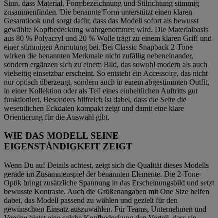
Sinn, dass Material, Formbezeichnung und Stilrichtung stimmig
zusammenfinden. Die benannte Form unterstützt einen klaren
Gesamtlook und sorgt dafür, dass das Modell sofort als bewusst
gewählte Kopfbedeckung wahrgenommen wird. Die Materialbasis
aus 80 % Polyacryl und 20 % Wolle trägt zu einem klaren Griff und
einer stimmigen Anmutung bei. Bei Classic Snapback 2-Tone
wirken die benannten Merkmale nicht zufällig nebeneinander,
sondern ergänzen sich zu einem Bild, das sowohl modern als auch
vielseitig einsetzbar erscheint. So entsteht ein Accessoire, das nicht
nur optisch überzeugt, sondern auch in einem abgestimmten Outfit,
in einer Kollektion oder als Teil eines einheitlichen Auftritts gut
funktioniert. Besonders hilfreich ist dabei, dass die Seite die
wesentlichen Eckdaten kompakt zeigt und damit eine klare
Orientierung für die Auswahl gibt.
WIE DAS MODELL SEINE
EIGENSTÄNDIGKEIT ZEIGT
Wenn Du auf Details achtest, zeigt sich die Qualität dieses Modells
gerade im Zusammenspiel der benannten Elemente. Die 2-Tone-
Optik bringt zusätzliche Spannung in das Erscheinungsbild und setzt
bewusste Kontraste. Auch die Größenangaben mit One Size helfen
dabei, das Modell passend zu wählen und gezielt für den
gewünschten Einsatz auszuwählen. Für Teams, Unternehmen und
Vereine bietet eine solche Kopfbedeckung den Vorteil, dass sie