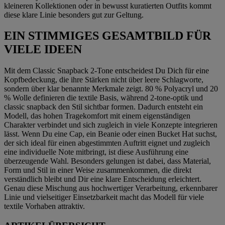
kleineren Kollektionen oder in bewusst kuratierten Outfits kommt
diese klare Linie besonders gut zur Geltung.
EIN STIMMIGES GESAMTBILD FÜR
VIELE IDEEN
Mit dem Classic Snapback 2-Tone entscheidest Du Dich für eine
Kopfbedeckung, die ihre Stärken nicht über leere Schlagworte,
sondern über klar benannte Merkmale zeigt. 80 % Polyacryl und 20
% Wolle definieren die textile Basis, während 2-tone-optik und
classic snapback den Stil sichtbar formen. Dadurch entsteht ein
Modell, das hohen Tragekomfort mit einem eigenständigen
Charakter verbindet und sich zugleich in viele Konzepte integrieren
lässt. Wenn Du eine Cap, ein Beanie oder einen Bucket Hat suchst,
der sich ideal für einen abgestimmten Auftritt eignet und zugleich
eine individuelle Note mitbringt, ist diese Ausführung eine
überzeugende Wahl. Besonders gelungen ist dabei, dass Material,
Form und Stil in einer Weise zusammenkommen, die direkt
verständlich bleibt und Dir eine klare Entscheidung erleichtert.
Genau diese Mischung aus hochwertiger Verarbeitung, erkennbarer
Linie und vielseitiger Einsetzbarkeit macht das Modell für viele
textile Vorhaben attraktiv.