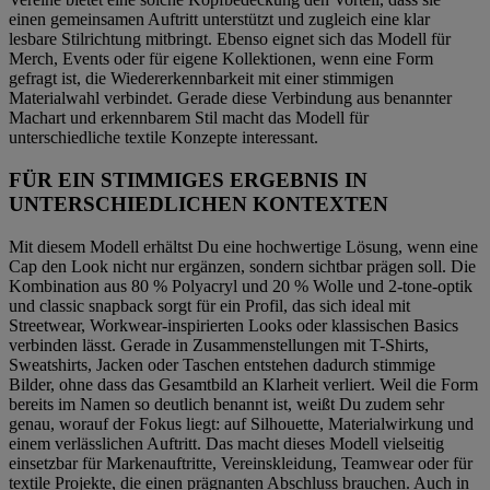
einen gemeinsamen Auftritt unterstützt und zugleich eine klar
lesbare Stilrichtung mitbringt. Ebenso eignet sich das Modell für
Merch, Events oder für eigene Kollektionen, wenn eine Form
gefragt ist, die Wiedererkennbarkeit mit einer stimmigen
Materialwahl verbindet. Gerade diese Verbindung aus benannter
Machart und erkennbarem Stil macht das Modell für
unterschiedliche textile Konzepte interessant.
FÜR EIN STIMMIGES ERGEBNIS IN
UNTERSCHIEDLICHEN KONTEXTEN
Mit diesem Modell erhältst Du eine hochwertige Lösung, wenn eine
Cap den Look nicht nur ergänzen, sondern sichtbar prägen soll. Die
Kombination aus 80 % Polyacryl und 20 % Wolle und 2-tone-optik
und classic snapback sorgt für ein Profil, das sich ideal mit
Streetwear, Workwear-inspirierten Looks oder klassischen Basics
verbinden lässt. Gerade in Zusammenstellungen mit T-Shirts,
Sweatshirts, Jacken oder Taschen entstehen dadurch stimmige
Bilder, ohne dass das Gesamtbild an Klarheit verliert. Weil die Form
bereits im Namen so deutlich benannt ist, weißt Du zudem sehr
genau, worauf der Fokus liegt: auf Silhouette, Materialwirkung und
einem verlässlichen Auftritt. Das macht dieses Modell vielseitig
einsetzbar für Markenauftritte, Vereinskleidung, Teamwear oder für
textile Projekte, die einen prägnanten Abschluss brauchen. Auch in