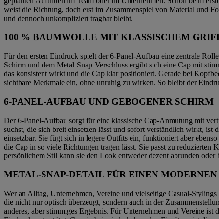
geplanten Auftritten im Team oder im Unternehmen. Schon beim ersten 
weist die Richtung, doch erst im Zusammenspiel von Material und Form 
und dennoch unkompliziert tragbar bleibt.
100 % BAUMWOLLE MIT KLASSISCHEM GRIF
Für den ersten Eindruck spielt der 6-Panel-Aufbau eine zentrale Rolle
Schirm und dem Metal-Snap-Verschluss ergibt sich eine Cap mit sti
das konsistent wirkt und die Cap klar positioniert. Gerade bei Kopfb
sichtbare Merkmale ein, ohne unruhig zu wirken. So bleibt der Eindr
6-PANEL-AUFBAU UND GEBOGENER SCHIRM
Der 6-Panel-Aufbau sorgt für eine klassische Cap-Anmutung mit vert
suchst, die sich breit einsetzen lässt und sofort verständlich wirkt,
einsetzbar. Sie fügt sich in legere Outfits ein, funktioniert aber ebe
die Cap in so viele Richtungen tragen lässt. Sie passt zu reduzierte
persönlichem Stil kann sie den Look entweder dezent abrunden oder b
METAL-SNAP-DETAIL FÜR EINEN MODERNEN
Wer an Alltag, Unternehmen, Vereine und vielseitige Casual-Stylings denk
die nicht nur optisch überzeugt, sondern auch in der Zusammenstellun
anderes, aber stimmiges Ergebnis. Für Unternehmen und Vereine ist das