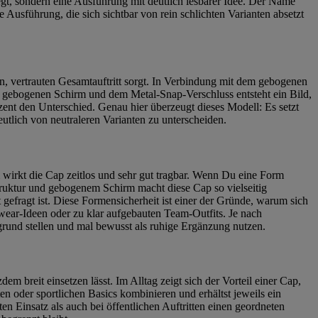
egt, sondern eine Ausführung mit deutlich lesbarer Idee. Der Name
 Ausführung, die sich sichtbar von rein schlichten Varianten absetzt
ten, vertrauten Gesamtauftritt sorgt. In Verbindung mit dem gebogenen
 gebogenen Schirm und dem Metal-Snap-Verschluss entsteht ein Bild,
zent den Unterschied. Genau hier überzeugt dieses Modell: Es setzt
tlich von neutraleren Varianten zu unterscheiden.
wirkt die Cap zeitlos und sehr gut tragbar. Wenn Du eine Form
-Struktur und gebogenem Schirm macht diese Cap so vielseitig
t gefragt ist. Diese Formensicherheit ist einer der Gründe, warum sich
twear-Ideen oder zu klar aufgebauten Team-Outfits. Je nach
grund stellen und mal bewusst als ruhige Ergänzung nutzen.
dem breit einsetzen lässt. Im Alltag zeigt sich der Vorteil einer Cap,
n oder sportlichen Basics kombinieren und erhältst jeweils ein
en Einsatz als auch bei öffentlichen Auftritten einen geordneten