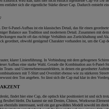
Eindruck wird klar, dass hier nicht einfach irgendeine Cap vor Dir li
entfaltet sich die eigentliche Stärke dieser Cap. Dadurch entsteht eine
F
. Der 6-Panel-Aufbau ist ein klassisches Detail, das für einen geordne
mmiger Balance aus Tradition und modernem Detail. Zusammen mit dem
edeckungen macht oft das richtige Verhältnis aus Zurückhaltung und Ak
uck geordnet, obwohl genügend Charakter vorhanden ist, um die Cap deu
rauter, klarer Linienführung. In Verbindung mit dem gebogenen Schirm 
 ist dieser Aufbau eine starke Wahl. Gerade die Kombination aus 6-Panel
nso in Team- und Unternehmensumfeldern, in denen ein geordneter Auftrit
n Kombinationen mit T-Shirt und Overshirt ebenso wie zu stärkeren Stree
ewusst den Ton angeben. So lässt sich die Cap mal klar in den Vorder
 AKZENT
t, findet hier eine Cap, die optisch klar positioniert ist und sich trotz
g flexibel bleibt. Du kannst sie mit Denim, Chinos, Workwear-Elemente
 ebenfalls interessant, weil ein gut gewähltes Modell sowohl im direkt