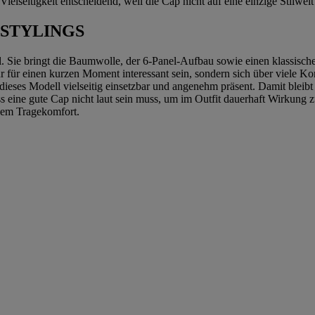
ielseitigkeit entscheidend, weil die Cap nicht auf eine einzige Stilwelt 
-STYLINGS
l. Sie bringt die Baumwolle, der 6-Panel-Aufbau sowie einen klassisch
t nur für einen kurzen Moment interessant sein, sondern sich über viel
 dieses Modell vielseitig einsetzbar und angenehm präsent. Damit blei
ss eine gute Cap nicht laut sein muss, um im Outfit dauerhaft Wirkung 
hem Tragekomfort.