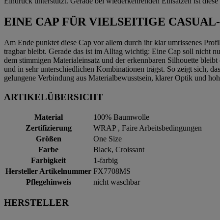
Eindruck unterstützt. Gerade bei wiederkehrenden Einsätzen ist diese V
EINE CAP FÜR VIELSEITIGE CASUAL
Am Ende punktet diese Cap vor allem durch ihr klar umrissenes Profi
tragbar bleibt. Gerade das ist im Alltag wichtig: Eine Cap soll nich
dem stimmigen Materialeinsatz und der erkennbaren Silhouette bleibt
und in sehr unterschiedlichen Kombinationen trägst. So zeigt sich, da
gelungene Verbindung aus Materialbewusstsein, klarer Optik und ho
ARTIKELÜBERSICHT
Material
100% Baumwolle
Zertifizierung
WRAP , Faire Arbeitsbedingungen
Größen
One Size
Farbe
Black, Croissant
Farbigkeit
1-farbig
Hersteller Artikelnummer
FX7708MS
Pflegehinweis
nicht waschbar
HERSTELLER