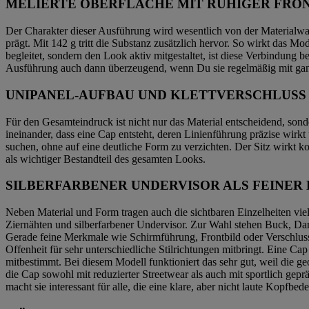
MELIERTE OBERFLÄCHE MIT RUHIGER FRO
Der Charakter dieser Ausführung wird wesentlich von der Materialwahl
prägt. Mit 142 g tritt die Substanz zusätzlich hervor. So wirkt das Mo
begleitet, sondern den Look aktiv mitgestaltet, ist diese Verbindung 
Ausführung auch dann überzeugend, wenn Du sie regelmäßig mit ganz 
UNIPANEL-AUFBAU UND KLETTVERSCHLUSS
Für den Gesamteindruck ist nicht nur das Material entscheidend, sond
ineinander, dass eine Cap entsteht, deren Linienführung präzise wirkt
suchen, ohne auf eine deutliche Form zu verzichten. Der Sitz wirkt ko
als wichtiger Bestandteil des gesamten Looks.
SILBERFARBENER UNDERVISOR ALS FEINER
Neben Material und Form tragen auch die sichtbaren Einzelheiten viel
Ziernähten und silberfarbener Undervisor. Zur Wahl stehen Buck, 
Gerade feine Merkmale wie Schirmführung, Frontbild oder Verschlussa
Offenheit für sehr unterschiedliche Stilrichtungen mitbringt. Eine Cap
mitbestimmt. Bei diesem Modell funktioniert das sehr gut, weil die 
die Cap sowohl mit reduzierter Streetwear als auch mit sportlich gep
macht sie interessant für alle, die eine klare, aber nicht laute Kopfbe