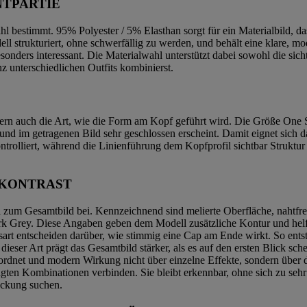
NTPARTIE
 bestimmt. 95% Polyester / 5% Elasthan sorgt für ein Materialbild, das
dell strukturiert, ohne schwerfällig zu werden, und behält eine klare, 
besonders interessant. Die Materialwahl unterstützt dabei sowohl die s
unterschiedlichen Outfits kombinierst.
ern auch die Art, wie die Form am Kopf geführt wird. Die Größe One Si
 und im getragenen Bild sehr geschlossen erscheint. Damit eignet sich 
ntrolliert, während die Linienführung dem Kopfprofil sichtbar Struktur
 KONTRAST
 zum Gesamtbild bei. Kennzeichnend sind melierte Oberfläche, nahtfrei
Dark Grey. Diese Angaben geben dem Modell zusätzliche Kontur und he
rt entscheiden darüber, wie stimmig eine Cap am Ende wirkt. So entste
 dieser Art prägt das Gesamtbild stärker, als es auf den ersten Blick sc
geordnet und modern Wirkung nicht über einzelne Effekte, sondern über
rägten Kombinationen verbinden. Sie bleibt erkennbar, ohne sich zu seh
deckung suchen.