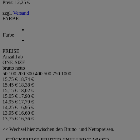
Preis:
12,25
€
zzgl.
Versand
FARBE
Farbe
PREISE
Anzahl ab
ONE-SIZE
brutto
netto
50
100
200
300
400
500
750
1000
15,75 €
18,74 €
15,45 €
18,38 €
15,15 €
18,02 €
15,05 €
17,90 €
14,95 €
17,79 €
14,25 €
16,95 €
13,95 €
16,60 €
13,75 €
16,36 €
<< Wechsel hier zwischen den Brutto- und Nettopreisen.
STÜCKPREISE BRUTTO (INKLUSIVE MWST).