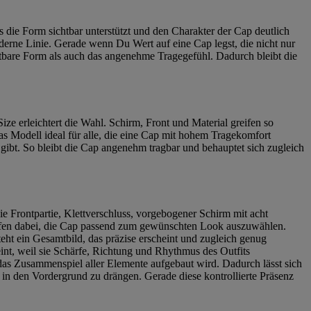
 die Form sichtbar unterstützt und den Charakter der Cap deutlich
moderne Linie. Gerade wenn Du Wert auf eine Cap legst, die nicht nur
ichtbare Form als auch das angenehme Tragegefühl. Dadurch bleibt die
ze erleichtert die Wahl. Schirm, Front und Material greifen so
das Modell ideal für alle, die eine Cap mit hohem Tragekomfort
 gibt. So bleibt die Cap angenehm tragbar und behauptet sich zugleich
e Frontpartie, Klettverschluss, vorgebogener Schirm mit acht
lfen dabei, die Cap passend zum gewünschten Look auszuwählen.
ht ein Gesamtbild, das präzise erscheint und zugleich genug
heint, weil sie Schärfe, Richtung und Rhythmus des Outfits
 das Zusammenspiel aller Elemente aufgebaut wird. Dadurch lässt sich
r in den Vordergrund zu drängen. Gerade diese kontrollierte Präsenz