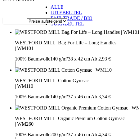
ALLE
JUTEBEUTEL
FAIR TRADE / BIO
TURNBEUTEL
WESTFORD MILL
Bag For Life – Long Handles
|
WM101
100% Baumwolle
140 g/m²
38 x 42 cm
Ab 2,93 €
WESTFORD MILL
Cotton Gymsac
|
WM110
100% Baumwolle
140 g/m²
37 x 46 cm
Ab 3,34 €
WESTFORD MILL
Organic Premium Cotton Gymsac
|
WM260
100% Baumwolle
200 g/m²
37 x 46 cm
Ab 4,34 €