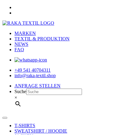
MARKEN
TEXTIL & PRODUKTION
NEWS
FAQ
+49 541 40704311
info@raka-textil.shop
ANFRAGE STELLEN
Suche
×
T-SHIRTS
SWEATSHIRT / HOODIE